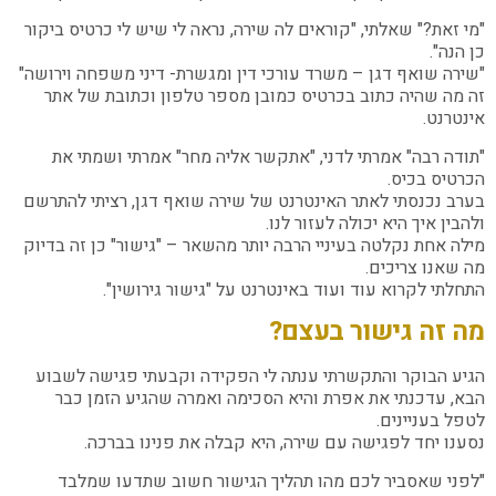
"מי זאת?" שאלתי, "קוראים לה שירה, נראה לי שיש לי כרטיס ביקור
כן הנה".
"שירה שואף דגן – משרד עורכי דין ומגשרת- דיני משפחה וירושה"
זה מה שהיה כתוב בכרטיס כמובן מספר טלפון וכתובת של אתר
אינטרנט.
"תודה רבה" אמרתי לדני, "אתקשר אליה מחר" אמרתי ושמתי את
הכרטיס בכיס.
בערב נכנסתי לאתר האינטרנט של שירה שואף דגן, רציתי להתרשם
ולהבין איך היא יכולה לעזור לנו.
מילה אחת נקלטה בעיניי הרבה יותר מהשאר – "גישור" כן זה בדיוק
מה שאנו צריכים.
התחלתי לקרוא עוד ועוד באינטרנט על "גישור גירושין".
מה זה גישור בעצם?
הגיע הבוקר והתקשרתי ענתה לי הפקידה וקבעתי פגישה לשבוע
הבא, עדכנתי את אפרת והיא הסכימה ואמרה שהגיע הזמן כבר
לטפל בעניינים.
נסענו יחד לפגישה עם שירה, היא קבלה את פנינו בברכה.
"לפני שאסביר לכם מהו תהליך הגישור חשוב שתדעו שמלבד