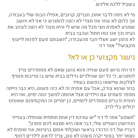
בשביל ללכת אליהם.
מי לא ניסה לדבר אתנו, חברים, קרובים, אפילו הבוס שלי בעבודה,
אך כלום לא עוזר אני מצדי לא רוצה להתגרש כי אני לא חושב
שמגיע לאפרת חצי מכל מה שיש לי והיא מנגד לא רוצה לעזוב את
הבית וכך אנו כמו חתול ועכבר בבית.
לא מזמן ישב אצלי חבר מהעבודה, "חשבתם פעם לפנות לייעוץ
מקצועי?" אמר דני.
גישור מקצועי כן או לא?
דני היה גרוש פעם שנייה והוא טוען שאם לא מסתדרים צריך
להתגרש, כי כל יום שהילדים גדלים בבית שיש בו מריבות מוסיף
לצלקות שיישאו בנפשם בעתיד.
ברור שהוא צודק, אבל עם אפרת זה לא כזה פשוט, היא כבר הייתה
מספר פעמים עם הילדים אצל אחותה למשך כמה ימים, ואז היא
חוזרת ודברים מסתדרים ליומיים, כן יומיים זה המקסימום שאנחנו
יכולים בלי לריב.
"תשמע" אמר לי דני "יש עורכת דין אחת תותחית שטפלה בענייני
הגירושין השניים שלי, דבר אתה היא תמצא לכם פתרון".
דבריו של דני הדהדו בראשי ושקלתי אותם ברצינות, אני ואפרת לא
נשאר יחד בסוף יקרה משהו לא טוב, צריך לדאוג לילדים דחוף.