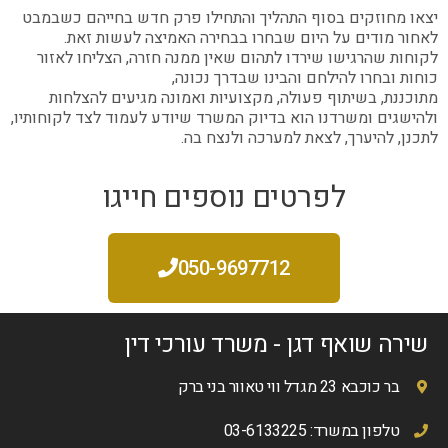
יצאו מחוזקים בסוף התהליך והתחילו פרק חדש בחייהם כשבמבט
לאחור מודים על היום שבחרו בבחירה האמיצה לעשות זאת.
לקוחות שהרגישו שירדו לתהום שאין ממנה חזרה, הצליחו לאזור
כוחות ובחרו להילחם והבינו שבדרך נכונה,
מתוכננת, בשיתוף פעולה, מקצועיות ואמונה מגיעים להצלחות
ולהישגים ומשרדנו הוא בדיוק המשרד שיודע לעמוד לצד לקוחותיו,
לתכנן, להיערך, לצאת למערכה ולנצח בה.
לפרטים נוספים חייגו
050-9697712
שירה שואף דגן - משרד עורכי דין
בר כוכבא 23 מגדל ווי טאוור בני ברק
טלפון במשרד: 03-6133225