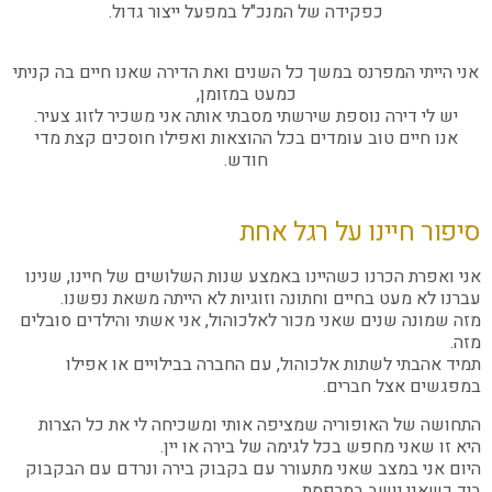
כפקידה של המנכ"ל במפעל ייצור גדול.
אני הייתי המפרנס במשך כל השנים ואת הדירה שאנו חיים בה קניתי
כמעט במזומן,
יש לי דירה נוספת שירשתי מסבתי אותה אני משכיר לזוג צעיר.
אנו חיים טוב עומדים בכל ההוצאות ואפילו חוסכים קצת מדי
חודש.
סיפור חיינו על רגל אחת
אני ואפרת הכרנו כשהיינו באמצע שנות השלושים של חיינו, שנינו
עברנו לא מעט בחיים וחתונה וזוגיות לא הייתה משאת נפשנו.
מזה שמונה שנים שאני מכור לאלכוהול, אני אשתי והילדים סובלים
מזה.
תמיד אהבתי לשתות אלכוהול, עם החברה בבילויים או אפילו
במפגשים אצל חברים.
התחושה של האופוריה שמציפה אותי ומשכיחה לי את כל הצרות
היא זו שאני מחפש בכל לגימה של בירה או יין.
היום אני במצב שאני מתעורר עם בקבוק בירה ונרדם עם הבקבוק
ביד כשאני יושב במרפסת.