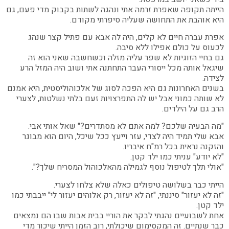
הייתה תקופה שאפרת זרמה אתי ונהגה לשתות בקבוק מדי פעם, גם
היא אוהבת את התחושה שעליה סיפרתי מקודם.
אפרת עברה חיים לא קלים, היה לה אבא עם פתיל קצר שנהג
לכעוס על כולם אפילו ללא סיבה.
גם בחיי הזוגיות לא שפר עליה מזלה וכשחשבה שאני הוא זה
שיגאל אותה מכל ייסורי העבר התחתנה אתי ושוב היה המזל הרע
לצידה.
בשנים האחרונות גם היא הפכה לסוג של אלכוהוליסטית, היא אמנם
לא שותה כמוני אבל יש לה התפרצויות זעם בלתי נשלטות, לצערי
הרב גם על הילדים.
"מה הבעיה שלכם? למה אתם לא מסתדרים?" שאל אותי אבי.
אבא שלי תמיד היה לצדי, עזר וייעץ ככל שיכל, היום הוא מבוגר
והזקנה נראית בכל רמ"ח איבריו.
"לא יודע" עניתי כמו ילד קטן.
"אולי תלך לטיפול נוסף לגמילה מהאלכוהול המסריח שלך?".
הייתי כבר בשלושה טיפולים כאלה שלא צלחו לצערי.
"זה לא יעזור" סיננתי, "זה לא יעזור, רק אלוהים יעזור לי" ייבבתי כמו
ילד קטן.
אחת לשבועיים נהגתי לבקר את הוריי בבית אבות שבו הם נמצאים
כבר שנתיים. זה המקסימום שיכולתי, רוב הזמן הייתי שיכור מדי