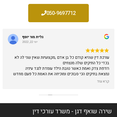
050-9697712
גלית מור יוסף
יוני 22, 2022
עורכת דין שהיא קודם כל בן אדם ,מקצועיות שאין שני לה לא
בכדי כל התיקים שלה מנצחים
רודפת צדק ואמת כאשר טובת הילד עומדת לנגד עיניה
נמצאת בתיקים הכי סבוכים ומוכיחה את האמת כל פעם מחדש
באומץ וחוכמה עושה את הבלתי ייאמן
קרא עוד
שירה שואף דגן - משרד עורכי דין