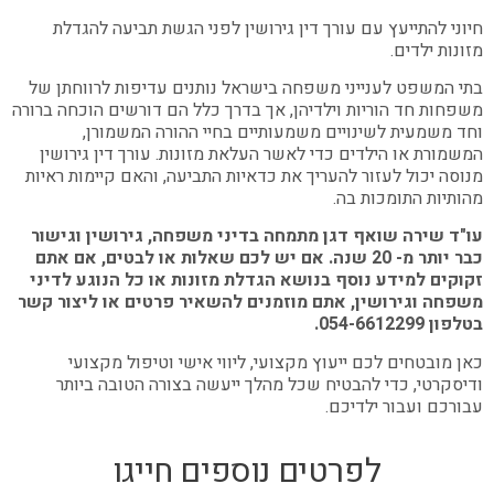
חיוני להתייעץ עם עורך דין גירושין לפני הגשת תביעה להגדלת
מזונות ילדים.
בתי המשפט לענייני משפחה בישראל נותנים עדיפות לרווחתן של
משפחות חד הוריות וילדיהן, אך בדרך כלל הם דורשים הוכחה ברורה
וחד משמעית לשינויים משמעותיים בחיי ההורה המשמורן,
המשמורת או הילדים כדי לאשר העלאת מזונות. עורך דין גירושין
מנוסה יכול לעזור להעריך את כדאיות התביעה, והאם קיימות ראיות
מהותיות התומכות בה.
עו"ד שירה שואף דגן מתמחה בדיני משפחה, גירושין וגישור
כבר יותר מ- 20 שנה. אם יש לכם שאלות או לבטים, אם אתם
זקוקים למידע נוסף בנושא הגדלת מזונות או כל הנוגע לדיני
משפחה וגירושין, אתם מוזמנים להשאיר פרטים או ליצור קשר
בטלפון 054-6612299.
כאן מובטחים לכם ייעוץ מקצועי, ליווי אישי וטיפול מקצועי
ודיסקרטי, כדי להבטיח שכל מהלך ייעשה בצורה הטובה ביותר
עבורכם ועבור ילדיכם.
לפרטים נוספים חייגו