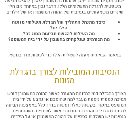
ישנם מקרים שבהם ייתכן שההורה המשמורן יצטרך להגיש תביעה
משפטית להגדלת התשלומים הללו. הדבר נכון במיוחד אם חלו
שינויים משמעותיים בנסיבות של ההורה המשמורן או של הילדים.
כיצד מתנהל התהליך של הגדלת תשלומי מזונות
הילדים?
מה העילות להגשת תביעות מסוג זה?
מה הגורמים שנלקחים בחשבון על ידי בית המשפט?
במאמר הבא ניתן מענה לשאלות הללו כדי לעשות סדר בנושא.
הנסיבות המובילות לצורך בהגדלת
מזונות
הצורך בהגדלת דמי המזונות מתעורר כאשר ההורה המשמורן דורש
תמיכה כספית נוספת מעבר למה שהוסכם או נקבע על ידי בית
המשפט במקור. בקשות כאלה נעשות בדרך כלל באמצעות תביעה
למזונות מוגדלים והופכות נחוצות כאשר לשינויים משמעותיים
בנסיבות יש השלכות כספיות על ההורה המשמורן או על הילדים.