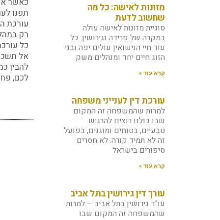
כאשר אתם
מזונות לאישה: כל מה
תפנו לעו
שחשוב לדעת
עורכת הד
סוגיית מזונות לאישה עולה
רק במהלך
במקרה של פרידה וגירושין. כל
כל עורכת
עוד חיי הנישואין עולים יפה ובני
אל תשכחו
הזוג חיים יחד ומנהלים משק
להבין כמ
קרא עוד »
לכם, פחו
עורכת דין לענייני משפחה
למרות שהמשפחה זה המקום
שבו כולנו רוצים להרגיש
טבעיים, בטוחים ומוגנים, בפועל
זה לא תמיד קורה. לא חסרים
סיפורים בישראל
קרא עוד »
עורך דין גירושין בתל אביב
עו"ד גירושין בתל אביב – למרות
שהמשפחה זה המקום שבו