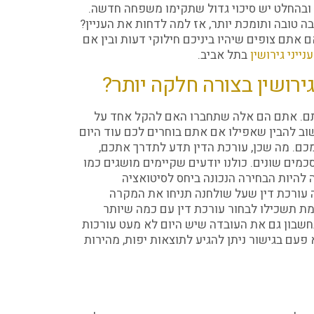
בהחלט יש סיכוי גדול שתקימו משפחה חדשה.
 טובה ותומכת יותר, אז למה לדחות את העניין?
 אתם צופים שיהיו ביניכם חילוקי דעות ובין אם
נייני גירושין
בתל אביב.
ירושין בצורה חלקה יותר?
אתם. אתם הם אלה שתחברו האם להקל אחד על
שוב להבין שאפילו אם אתם בוחרים לכם עוד היום
מכם. מה שכן, עורכת הדין תדע לתדרך אתכם,
כמים שונים. כולנו יודעים שקיימים מושגים כמו
ה להיות הבחירה הנכונה ביחס לסיטואציה
 עורכת דין שעל שולחנה תניחו את המקרה
מת תשכילו לבחור עורכת דין עם כמה שיותר
חשבון גם את העובדה שיש היום לא מעט עורכות
פעם בגישור ניתן להגיע לתוצאות יפות, מהירות