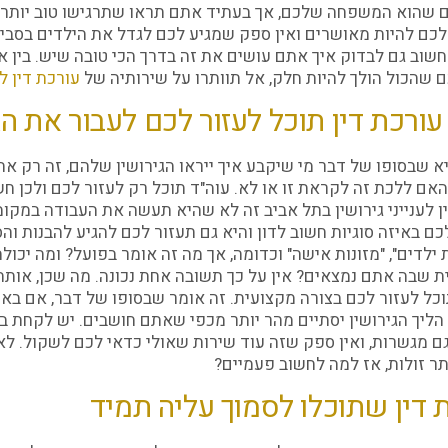
שהוא המשפחה שלכם, אך בעתיד אתם תראו שתרגישו טוב יותר ו
לכם להיות מאושרים ואין ספק שמגיע לכם לגדל את הילדים בסביבה
חשוב גם לבדוק איך אתם עושים את זה בדרך הכי טובה שיש. בין אם
 שהכול הולך להיות חלק, אל תוותרו על שירותיה של
עורכת דין לע
עורכת דין תוכל לעזור לכם לעבור את הג
 שבסופו של דבר מי שיקבע איך ייראו הגירושין שלהם, זה רק 
האם ללכת זה לקראת זו או לא. עוה"ד תוכל רק לעזור לכם ולכן ח
ן לענייני גירושין בתל אביב זה לא שהיא תעשה את העבודה במקו
כם באיזה סוגיות חשוב לדון והיא גם תעזור לכם להגיע להבנות והס
ילדים", "מזונות אישה" וכדומה, אך מה זה אומר בפועל? ומה יכול
 שבה אתם נמצאים? אין על כך תשובה אחת נכונה. מה שכן, אותה
כל לעזור לכם בצורה מקצועית. זה אומר שבסופו של דבר, אם בא
הליך הגירושין יסתיים מהר יותר מכפי שאתם חושבים. יש לקחת ב
גם מגשרות, ואין ספק שזה עוד שירות שאולי כדאי לכם לשקול. לא 
תר זולות, אז למה לחשוב פעמיים?
 דין שתוכלו לסמוך עליה תמיד