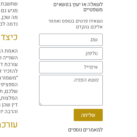
שחשבתם 
לשאלה או יעוץ בנושאים
משפטיים
מגיע גם 
מה שכן, 
השאירו פרטים בטופס ואחזור
נדמה לכם
אליכם בהקדם
כיצד 
האמת היא
השנייה ו
עורכת די
להזכיר ל
"משמורת 
הספציפית
שלכם, תו
המלצות, 
דין שהן 
והרבה יו
שליחה
עורכת
למאמרים נוספים